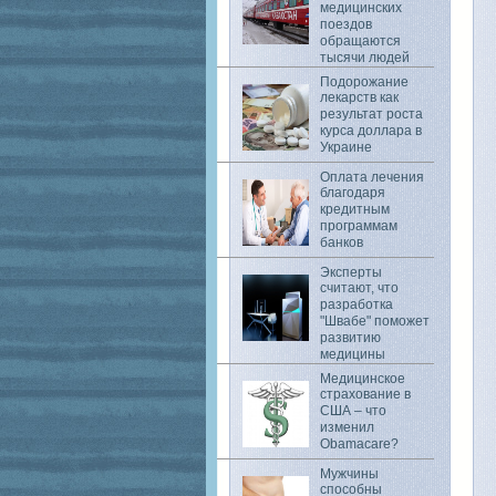
медицинских
поездов
обращаются
тысячи людей
Подорожание
лекарств как
результат роста
курса доллара в
Украине
Оплата лечения
благодаря
кредитным
программам
банков
Эксперты
считают, что
разработка
"Швабе" поможет
развитию
медицины
Медицинское
страхование в
США – что
изменил
Obamacare?
Мужчины
способны