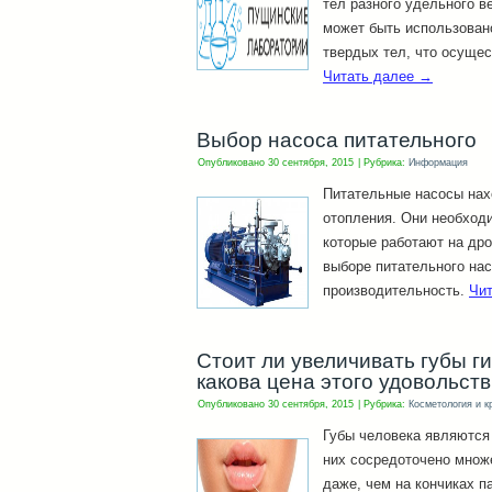
тел разного удельного в
может быть использован
твердых тел, что осущес
Читать далее
→
Выбор насоса питательного
Опубликовано
30 сентября, 2015
|
Рубрика:
Информация
Питательные насосы нах
отопления. Они необход
которые работают на дро
выборе питательного нас
производительность.
Чи
Стоит ли увеличивать губы г
какова цена этого удовольст
Опубликовано
30 сентября, 2015
|
Рубрика:
Косметология и к
Губы человека являются
них сосредоточено множ
даже, чем на кончиках п