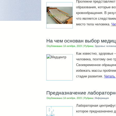
Пролежни представляют 
образования, которые во
кровообращения. В резул
что является следствием
место тела человека.
Чи
На чем основан выбор медиц
Опубликовано
14 октября, 2015
|
Рубрика:
Здоровье человека
Как известно, здоровье 
человека, поэтому оно т
Своевременное обращени
избежать массы проблем
стадии развития.
Читать
Предназначение лабораторн
Опубликовано
14 октября, 2015
|
Рубрика:
Информация
Лабораторная центрифуг
которое предназначено 