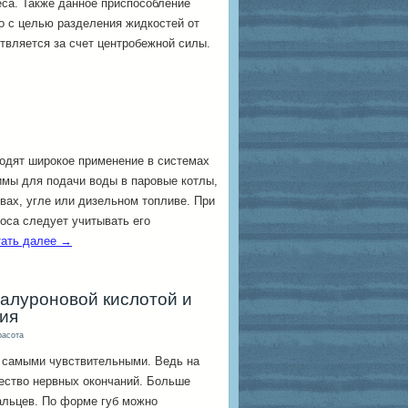
еса. Также данное приспособление
о с целью разделения жидкостей от
твляется за счет центробежной силы.
одят широкое применение в системах
имы для подачи воды в паровые котлы,
вах, угле или дизельном топливе. При
оса следует учитывать его
тать далее
→
иалуроновой кислотой и
вия
расота
 самыми чувствительными. Ведь на
ество нервных окончаний. Больше
альцев. По форме губ можно