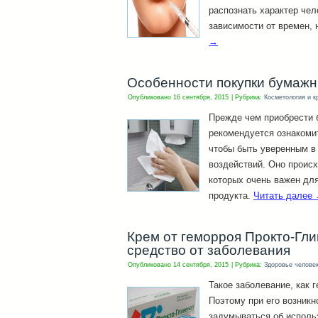
распознать характер чел
зависимости от времен,
→
Особенности покупки бумажн
Опубликовано
16 сентября, 2015
|
Рубрика:
Косметология и к
Прежде чем приобрести 
рекомендуется ознакомит
чтобы быть уверенным в 
воздействий. Оно происх
которых очень важен дл
продукта.
Читать далее
Крем от геморроя Прокто-Гл
средство от заболевания
Опубликовано
14 сентября, 2015
|
Рубрика:
Здоровье челове
Такое заболевание, как 
Поэтому при его возник
задумываться об исполь