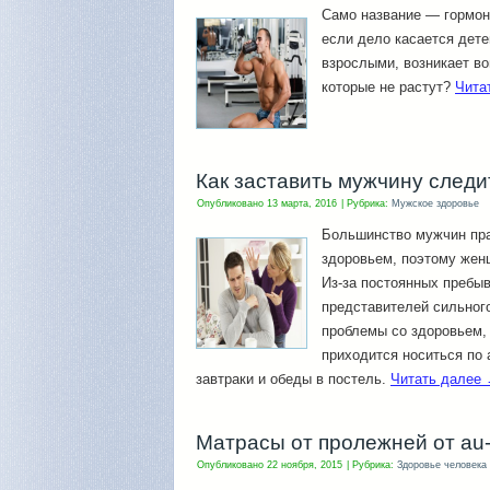
Само название — гормон 
если дело касается детей
взрослыми, возникает в
которые не растут?
Чита
Как заставить мужчину следи
Опубликовано
13 марта, 2016
|
Рубрика:
Мужское здоровье
Большинство мужчин пра
здоровьем, поэтому жен
Из-за постоянных пребыв
представителей сильного
проблемы со здоровьем, 
приходится носиться по 
завтраки и обеды в постель.
Читать далее
Матрасы от пролежней от au
Опубликовано
22 ноября, 2015
|
Рубрика:
Здоровье человека