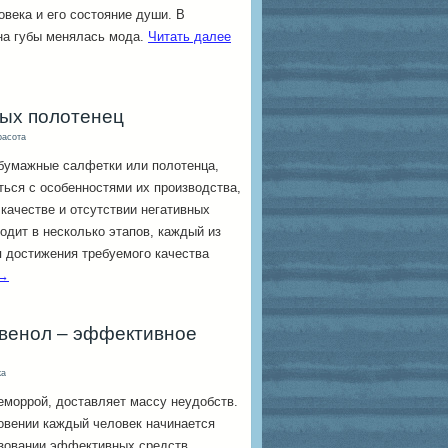
овека и его состояние души. В
 на губы менялась мода.
Читать далее
ых полотенец
расота
бумажные салфетки или полотенца,
ься с особенностями их производства,
качестве и отсутствии негативных
одит в несколько этапов, каждый из
я достижения требуемого качества
→
ивенол – эффективное
ка
геморрой, доставляет массу неудобств.
новении каждый человек начинается
зовании эффективных средств,