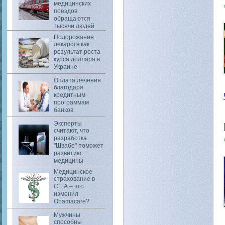
медицинских
поездов
обращаются
тысячи людей
Подорожание
лекарств как
результат роста
курса доллара в
Украине
Оплата лечения
благодаря
кредитным
программам
банков
Эксперты
считают, что
разработка
"Швабе" поможет
развитию
медицины
Медицинское
страхование в
США – что
изменил
Obamacare?
Мужчины
способны