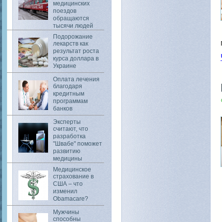
медицинских
поездов
обращаются
тысячи людей
Подорожание
лекарств как
результат роста
курса доллара в
Украине
Оплата лечения
благодаря
кредитным
программам
банков
Эксперты
считают, что
разработка
"Швабе" поможет
развитию
медицины
Медицинское
страхование в
США – что
изменил
Obamacare?
Мужчины
способны