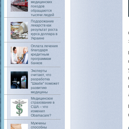
медицинских
поездов
обращаются
тысячи людей
Подорожание
лекарств как
результат роста
курса доллара в
Украине
Оплата лечения
благодаря
кредитным
программам
банков
Эксперты
считают, что
разработка
"Швабе" поможет
развитию
медицины
Медицинское
страхование в
США – что
изменил
Obamacare?
Мужчины
способны