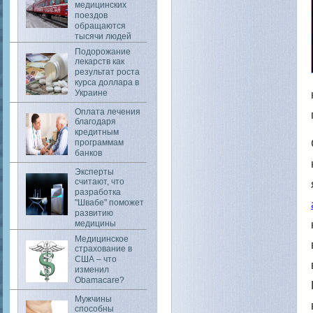
медицинских
поездов
обращаются
тысячи людей
Подорожание
лекарств как
результат роста
курса доллара в
Украине
Оплата лечения
благодаря
кредитным
программам
банков
Эксперты
считают, что
разработка
"Швабе" поможет
развитию
медицины
Медицинское
страхование в
США – что
изменил
Obamacare?
Мужчины
способны