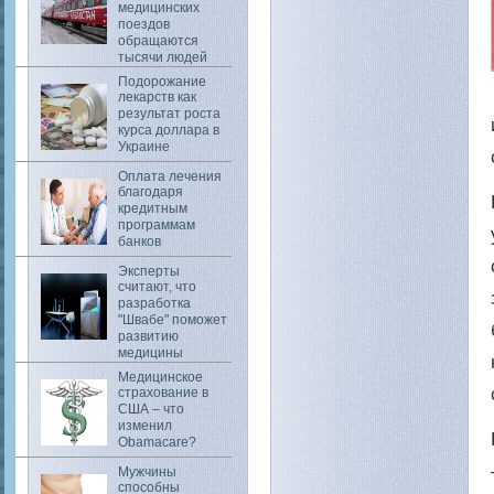
медицинских
поездов
обращаются
тысячи людей
Подорожание
лекарств как
результат роста
курса доллара в
Украине
Оплата лечения
благодаря
кредитным
программам
банков
Эксперты
считают, что
разработка
"Швабе" поможет
развитию
медицины
Медицинское
страхование в
США – что
изменил
Obamacare?
Мужчины
способны