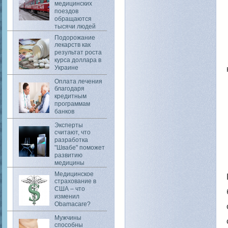
медицинских
поездов
обращаются
тысячи людей
Подорожание
лекарств как
результат роста
курса доллара в
Украине
Оплата лечения
благодаря
кредитным
программам
банков
Эксперты
считают, что
разработка
"Швабе" поможет
развитию
медицины
Медицинское
страхование в
США – что
изменил
Obamacare?
Мужчины
способны