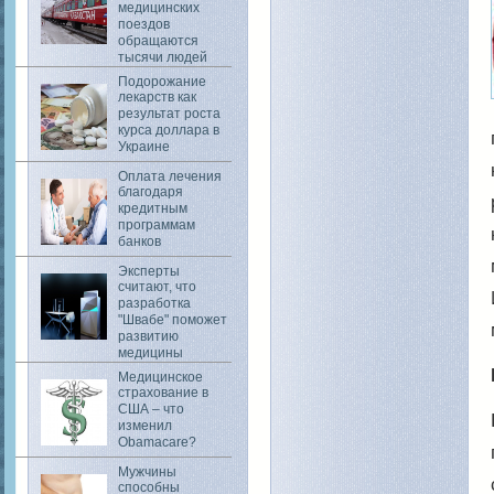
медицинских
поездов
обращаются
тысячи людей
Подорожание
лекарств как
результат роста
курса доллара в
Украине
Оплата лечения
благодаря
кредитным
программам
банков
Эксперты
считают, что
разработка
"Швабе" поможет
развитию
медицины
Медицинское
страхование в
США – что
изменил
Obamacare?
Мужчины
способны