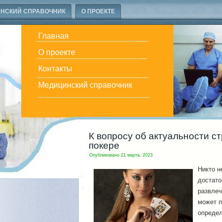
НСКИЙ СПРАВОЧНИК
О ПРОЕКТЕ
Главная
О проекте
Контакты
Медицинский справочник
К вопросу об актуальности с
покере
Опубликовано
21 марта, 2023
Никто н
достато
развлеч
может п
определ