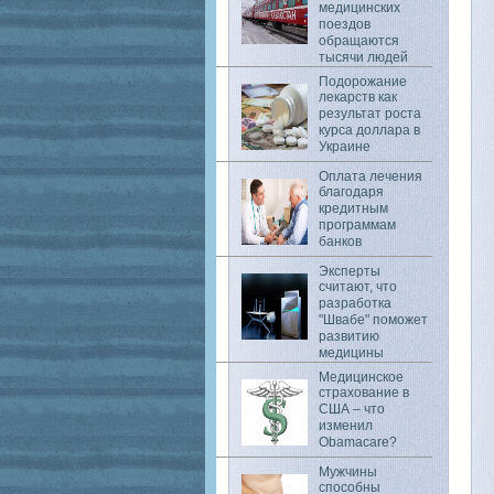
медицинских
поездов
обращаются
тысячи людей
Подорожание
лекарств как
результат роста
курса доллара в
Украине
Оплата лечения
благодаря
кредитным
программам
банков
Эксперты
считают, что
разработка
"Швабе" поможет
развитию
медицины
Медицинское
страхование в
США – что
изменил
Obamacare?
Мужчины
способны