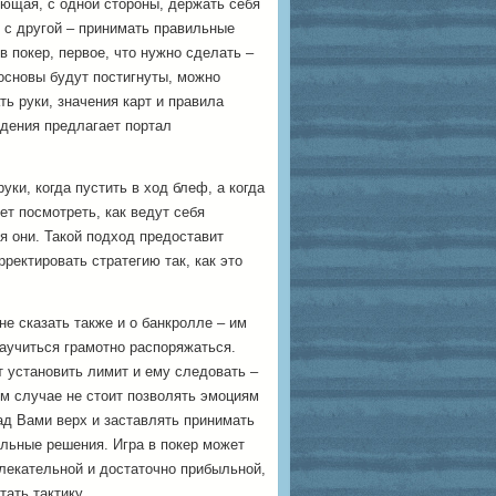
ющая, с одной стороны, держать себя
, с другой – принимать правильные
в покер, первое, что нужно сделать –
 основы будут постигнуты, можно
ть руки, значения карт и правила
дения предлагает портал
уки, когда пустить в ход блеф, а когда
ет посмотреть, как ведут себя
я они. Такой подход предоставит
ректировать стратегию так, как это
не сказать также и о банкролле – им
аучиться грамотно распоряжаться.
 установить лимит и ему следовать –
ем случае не стоит позволять эмоциям
ад Вами верх и заставлять принимать
льные решения. Игра в покер может
лекательной и достаточно прибыльной,
ать тактику.