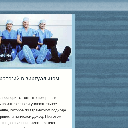
тратегий в виртуальном
е поспорит с тем, что покер – это
чно интересное и увлекательное
ение, которое при грамотном подходе
ринести неплохой доход. При этом
яющее значение имеет тактика