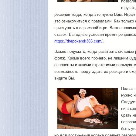
позволя
в руках
решения тогда, когда это нужно Вам.
Играя 
это ознакомиться с правилами. Как только
приступать к серьезной игре. Важно понима
ставок. Выгодные условия времяпрепровож
https://thepokerok365.com/
.
Важно подумать, когда разыграть сильные р
фолж. Кроме всего прочего, не лишним буд
оппоненты и какими стратегиями пользуютс
возможность предугадать их реакцию и скор
видите Вы.
Нельзя 
нужно н
Следует
ни в ко
брать н
неправи
быть ув
но для достижения успеха следует разработ