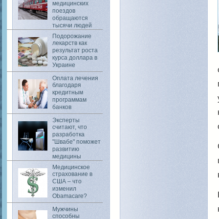
медицинских
поездов
обращаются
тысячи людей
Подорожание
лекарств как
результат роста
курса доллара в
Украине
Оплата лечения
благодаря
кредитным
программам
банков
Эксперты
считают, что
разработка
"Швабе" поможет
развитию
медицины
Медицинское
страхование в
США – что
изменил
Obamacare?
Мужчины
способны