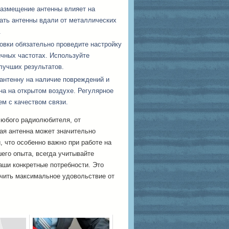
размещение антенны влияет на
вать антенны вдали от металлических
.
овки обязательно проведите настройку
ичных частотах. Используйте
лучших результатов.
антенну на наличие повреждений и
на на открытом воздухе. Регулярное
м с качеством связи.
юбого радиолюбителя, от
ая антенна может значительно
, что особенно важно при работе на
шего опыта, всегда учитывайте
аши конкретные потребности. Это
чить максимальное удовольствие от