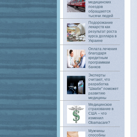
медицинских
поездов
обращаются
тысячи людей
Подорожание
лекарств как
результат роста
курса доллара в
Украине
Оплата лечения
благодаря
кредитным
программам
банков
Эксперты
считают, что
разработка
"Швабе" поможет
развитию
медицины
Медицинское
страхование в
США – что
изменил
Obamacare?
Мужчины
способны