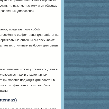
янутых в противоположные стороны от
троить на нужную частоту и он обладает
 различных диапазонах.
вания, представляют собой
и особенно эффективны для работы на
 Вертикальные антенны обеспечивают
делает их отличным выбором для связи
ны, которые можно установить даже в
ользоваться как в стационарных
Штыри хорошо подходят для работы в
ако их эффективность может быть
ннами.
ntennas)