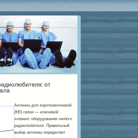
радиолюбителя: от
ала
Антенны для коротковолновой
(КВ) связи — ключевой
элемент оборудования любого
радиолюбителя. Правильный
выбор антенны определяет