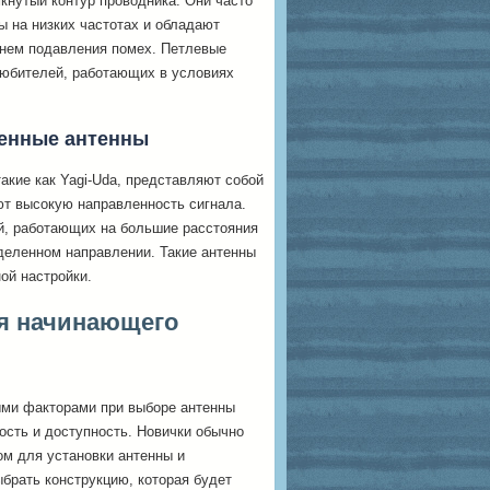
кнутый контур проводника. Они часто
 на низких частотах и обладают
внем подавления помех. Петлевые
любителей, работающих в условиях
ленные антенны
кие как Yagi-Uda, представляют собой
ют высокую направленность сигнала.
й, работающих на большие расстояния
деленном направлении. Такие антенны
ой настройки.
ля начинающего
ми факторами при выборе антенны
ость и доступность. Новички обычно
ом для установки антенны и
брать конструкцию, которая будет