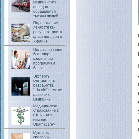
медицинских
поездов
обращаются
тысячи людей
Подорожание
лекарств как
результат роста
курса доллара в
Украине
Оплата лечения
благодаря
кредитным
программам
банков
Эксперты
считают, что
разработка
"Швабе" поможет
развитию
медицины
Медицинское
страхование в
США – что
изменил
Obamacare?
Мужчины
способны