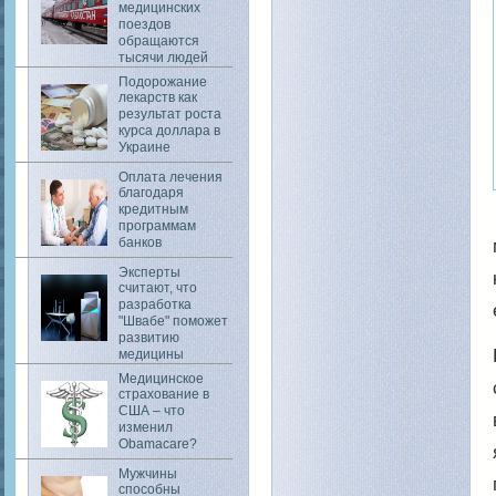
медицинских
поездов
обращаются
тысячи людей
Подорожание
лекарств как
результат роста
курса доллара в
Украине
Оплата лечения
благодаря
кредитным
программам
банков
Эксперты
считают, что
разработка
"Швабе" поможет
развитию
медицины
Медицинское
страхование в
США – что
изменил
Obamacare?
Мужчины
способны