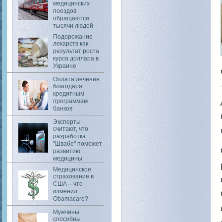
медицинских
поездов
обращаются
тысячи людей
Подорожание
лекарств как
результат роста
курса доллара в
Украине
Оплата лечения
благодаря
кредитным
программам
банков
Эксперты
считают, что
разработка
"Швабе" поможет
развитию
медицины
Медицинское
страхование в
США – что
изменил
Obamacare?
Мужчины
способны