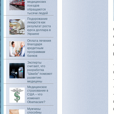
медицинских
поездов
обращаются
тысячи людей
Подорожание
лекарств как
результат роста
курса доллара в
Украине
Оплата лечения
благодаря
кредитным
программам
банков
Эксперты
считают, что
разработка
"Швабе" поможет
развитию
медицины
Медицинское
страхование в
США – что
изменил
Obamacare?
Мужчины
способны