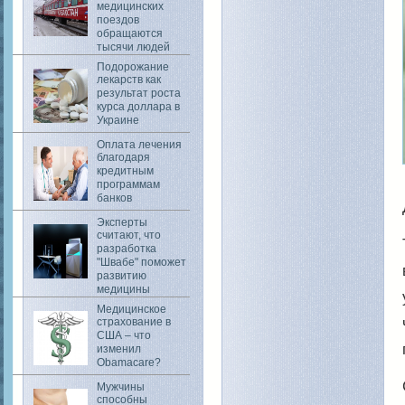
медицинских
поездов
обращаются
тысячи людей
Подорожание
лекарств как
результат роста
курса доллара в
Украине
Оплата лечения
благодаря
кредитным
программам
банков
Эксперты
считают, что
разработка
"Швабе" поможет
развитию
медицины
Медицинское
страхование в
США – что
изменил
Obamacare?
Мужчины
способны