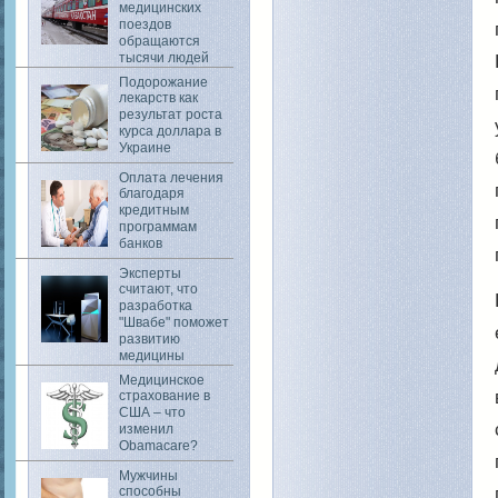
медицинских
поездов
обращаются
тысячи людей
Подорожание
лекарств как
результат роста
курса доллара в
Украине
Оплата лечения
благодаря
кредитным
программам
банков
Эксперты
считают, что
разработка
"Швабе" поможет
развитию
медицины
Медицинское
страхование в
США – что
изменил
Obamacare?
Мужчины
способны