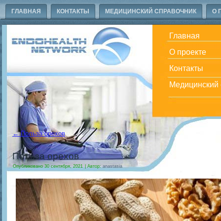
ГЛАВНАЯ
КОНТАКТЫ
МЕДИЦИНСКИЙ СПРАВОЧНИК
О 
Главная
О проекте
Контакты
Медицинский 
←
Польза орехов
Польза орехов
Опубликовано
30 сентября, 2021
|
Автор:
anastasia