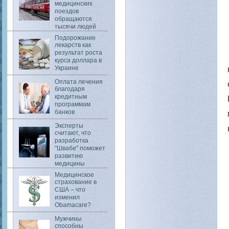
медицинских
поездов
обращаются
тысячи людей
Подорожание
лекарств как
результат роста
курса доллара в
Украине
Оплата лечения
благодаря
кредитным
программам
банков
Эксперты
считают, что
разработка
"Швабе" поможет
развитию
медицины
Медицинское
страхование в
США – что
изменил
Obamacare?
Мужчины
способны