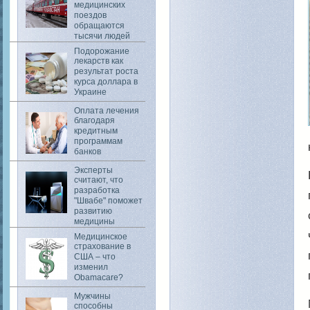
медицинских
поездов
обращаются
тысячи людей
Подорожание
лекарств как
результат роста
курса доллара в
Украине
Оплата лечения
благодаря
кредитным
программам
банков
Эксперты
считают, что
разработка
"Швабе" поможет
развитию
медицины
Медицинское
страхование в
США – что
изменил
Obamacare?
Мужчины
способны