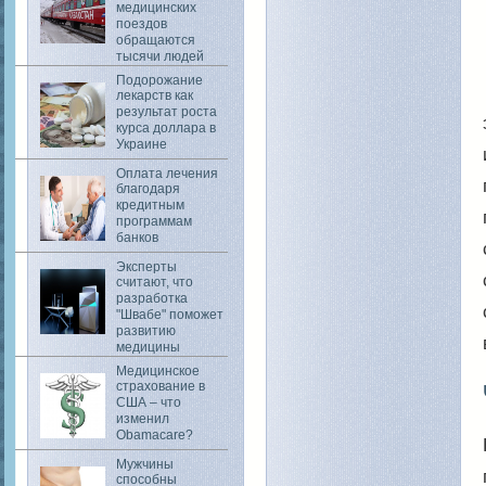
медицинских
поездов
обращаются
тысячи людей
Подорожание
лекарств как
результат роста
курса доллара в
Украине
Оплата лечения
благодаря
кредитным
программам
банков
Эксперты
считают, что
разработка
"Швабе" поможет
развитию
медицины
Медицинское
страхование в
США – что
изменил
Obamacare?
Мужчины
способны