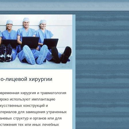
о-лицевой хирургии
временная хирургия и травматология
ироко используют имплантацию
кусственных конструкций и
атериалов для замещения утраченных
аневых структур и органов или для
стижения тех или иных лечебных