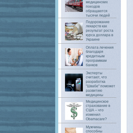
медицинских
поездов
обращаются
тысячи людей
Подорожание
лекарств как
результат роста
курса доллара в
Украине
Оплата лечения
благодаря
кредитным
программам
банков
Эксперты
считают, что
разработка
"Швабе" поможет
развитию
медицины
Медицинское
страхование в
США – что
изменил
Obamacare?
Мужчины
способны