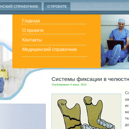
НСКИЙ СПРАВОЧНИК
О ПРОЕКТЕ
Главная
О проекте
Контакты
Медицинский справочник
Системы фиксации в челюстн
Опубликовано
4 июня, 2014
Со
ш
ис
м
тк
до