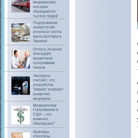
медицинских
поездов
обращаются
тысячи людей
Подорожание
лекарств как
результат роста
курса доллара в
Украине
Оплата лечения
благодаря
кредитным
программам
банков
Эксперты
считают, что
разработка
"Швабе" поможет
развитию
медицины
Медицинское
страхование в
США – что
изменил
Obamacare?
Мужчины
способны