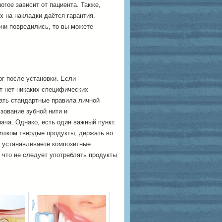
огое зависит от пациента. Также,
х на накладки даётся гарантия.
они повредились, то вы можете
г после установки. Если
ут нет никаких специфических
ать стандартные правила личной
ьзование зубной нити и
ача. Однако, есть один важный пункт.
ишком твёрдые продукты, держать во
ы устанавливаете композитные
 что не следует употреблять продукты