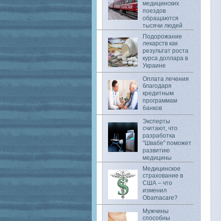
медицинских
поездов
обращаются
тысячи людей
Подорожание
лекарств как
результат роста
курса доллара в
Украине
Оплата лечения
благодаря
кредитным
программам
банков
Эксперты
считают, что
разработка
"Швабе" поможет
развитию
медицины
Медицинское
страхование в
США – что
изменил
Obamacare?
Мужчины
способны