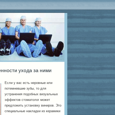
енности ухода за ними
Если у вас есть неровные или
потемневшие зубы, то для
устранения подобных визуальных
эффектов стоматолог может
предложить установку виниров.
Это
специальные накладки из керамики