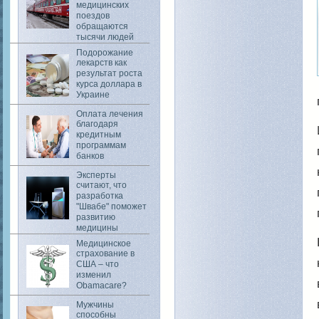
медицинских
поездов
обращаются
тысячи людей
Подорожание
лекарств как
результат роста
курса доллара в
Украине
Оплата лечения
благодаря
кредитным
программам
банков
Эксперты
считают, что
разработка
"Швабе" поможет
развитию
медицины
Медицинское
страхование в
США – что
изменил
Obamacare?
Мужчины
способны