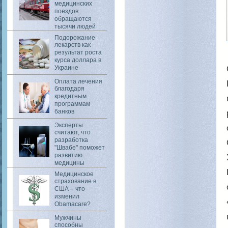
медицинских
поездов
обращаются
тысячи людей
Подорожание
лекарств как
результат роста
курса доллара в
Украине
Оплата лечения
благодаря
кредитным
программам
банков
Эксперты
считают, что
разработка
"Швабе" поможет
развитию
медицины
Медицинское
страхование в
США – что
изменил
Obamacare?
Мужчины
способны