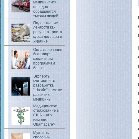
медицинских
поездов
обращаются
тысячи людей
Подорожание
лекарств как
результат роста
курса доллара в
Украине
Оплата лечения
благодаря
кредитным
программам
банков
Эксперты
считают, что
разработка
"Швабе" поможет
развитию
медицины
Медицинское
страхование в
США – что
изменил
Obamacare?
Мужчины
способны