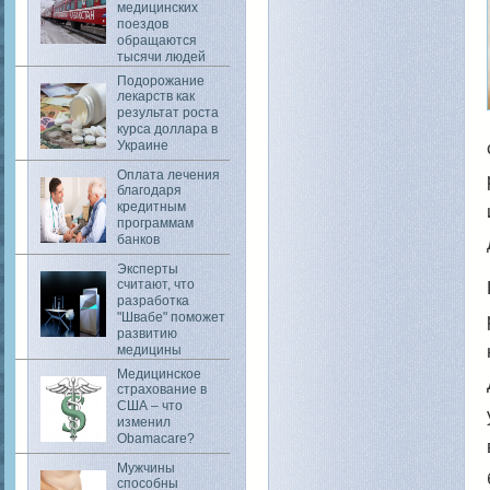
медицинских
поездов
обращаются
тысячи людей
Подорожание
лекарств как
результат роста
курса доллара в
Украине
Оплата лечения
благодаря
кредитным
программам
банков
Эксперты
считают, что
разработка
"Швабе" поможет
развитию
медицины
Медицинское
страхование в
США – что
изменил
Obamacare?
Мужчины
способны