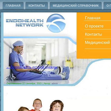
ГЛАВНАЯ
КОНТАКТЫ
МЕДИЦИНСКИЙ СПРАВОЧНИК
О 
Главная
О проекте
Контакты
Медицинский 
←
Безопасность детской одежды
2
Опубликовано
22 сентября, 2015
|
Автор:
admin