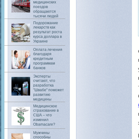
медицинских
поездов
обращаются
тысячи людей
Подорожание
лекарств как
результат роста
курса доллара в
Украине
Оплата лечения
благодаря
кредитным
программам
банков
Эксперты
считают, что
разработка
"Швабе" поможет
развитию
медицины
Медицинское
страхование в
США – что
изменил
Obamacare?
Мужчины
способны