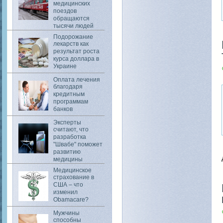
медицинских
поездов
обращаются
тысячи людей
Подорожание
лекарств как
результат роста
курса доллара в
Украине
Оплата лечения
благодаря
кредитным
программам
банков
Эксперты
считают, что
разработка
"Швабе" поможет
развитию
медицины
Медицинское
страхование в
США – что
изменил
Obamacare?
Мужчины
способны