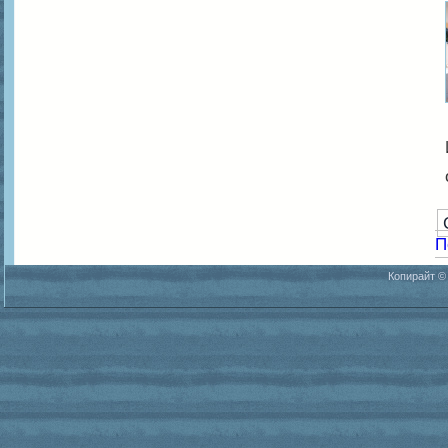
П
Копирайт ©