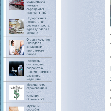
медицинских
поездов
обращаются
тысячи людей
Подорожание
лекарств как
результат роста
курса доллара в
Украине
Оплата лечения
благодаря
кредитным
программам
банков
Эксперты
считают, что
разработка
"Швабе" поможет
развитию
медицины
Медицинское
страхование в
США – что
изменил
Obamacare?
Мужчины
способны