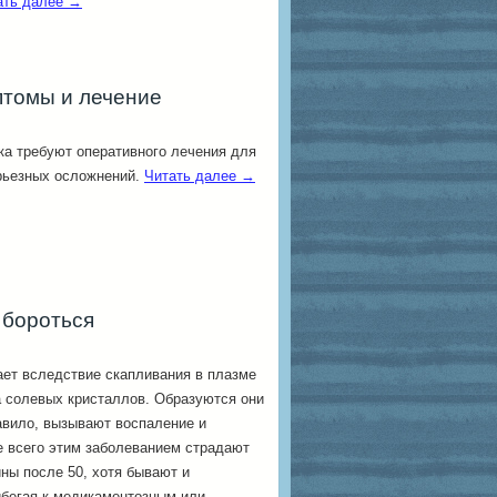
ать далее
→
птомы и лечение
ка требуют оперативного лечения для
рьезных осложнений.
Читать далее
→
й бороться
кает вследствие скапливания в плазме
а солевых кристаллов. Образуются они
равило, вызывают воспаление и
е всего этим заболеванием страдают
ны после 50, хотя бывают и
ибегая к медикаментозным или