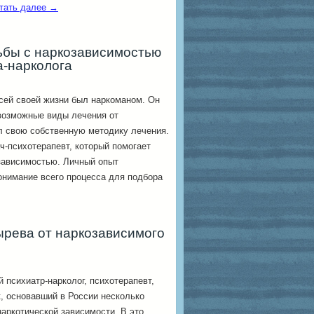
тать далее
→
рьбы с наркозависимостью
а-нарколога
сей своей жизни был наркоманом. Он
возможные виды лечения от
л свою собственную методику лечения.
-психотерапевт, который помогает
зависимостью. Личный опыт
онимание всего процесса для подбора
рева от наркозависимого
 психиатр-нарколог, психотерапевт,
, основавший в России несколько
наркотической зависимости. В это