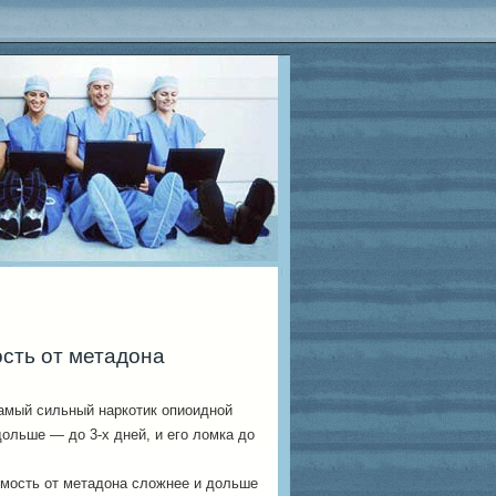
сть от метадона
амый сильный наркотик опиоидной
дольше — до 3-х дней, и его ломка до
имость от метадона сложнее и дольше