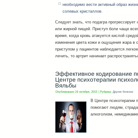
необходимо вести активный образ жизн
солевых кристаллов.
Следует знать, что подагра прогрессирует
или жирной пищей. Приступ боли чаще всег
время, когда кровь атакуется кислой средо
изменения цвета кожи и ощущения жара в 
приступом у пациентов наблюдается легкое
лечить, то артрит начинает распространять
Эффективное кодирование по
Центре психотерапии психо
Вяльбы
Опубликовано
24 октября, 2015
|
Рубрика:
Другие болезни
В Центре психотерапии 
помогают людям, страда
алкоголизм, немедикаме