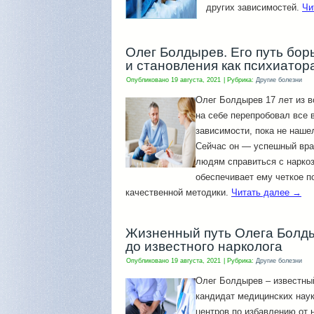
других зависимостей.
Чи
Олег Болдырев. Его путь бо
и становления как психиатор
Опубликовано
19 августа, 2021
|
Рубрика:
Другие болезни
Олег Болдырев 17 лет из в
на себе перепробовал все 
зависимости, пока не наше
Сейчас он — успешный врач
людям справиться с нарко
обеспечивает ему четкое п
качественной методики.
Читать далее
→
Жизненный путь Олега Болды
до известного нарколога
Опубликовано
19 августа, 2021
|
Рубрика:
Другие болезни
Олег Болдырев – известный
кандидат медицинских наук
центров по избавлению от 