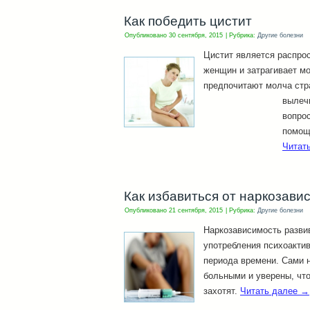
Как победить цистит
Опубликовано
30 сентября, 2015
|
Рубрика:
Другие болезни
Цистит является распро
женщин и затрагивает м
предпочитают молча стра
вылеч
вопрос
помощи
Читат
Как избавиться от наркозави
Опубликовано
21 сентября, 2015
|
Рубрика:
Другие болезни
Наркозависимость разви
употребления психоакти
периода времени. Сами 
больными и уверены, что
захотят.
Читать далее
→