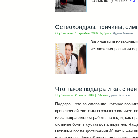
возникают у многих.
Чит
Остеохондроз: причины, сим
Опубликовано
13 декабря, 2016
|
Рубрика:
Другие болезни
Заболевания позвоночни
исключения развития се
Что такое подагра и как с не
Опубликовано
28 июля, 2016
|
Рубрика:
Другие болезни
Подагра – это заболевание, которое возни
кровеносной системы огромного количеств
из-за неправильной работы почек, и, как п
сильные боли в суставах пальцев ног. Чащ
мужчины после достижения 40 лет и женщи
исключения. Лечат болезнь по-разному, пр