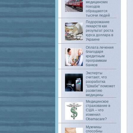
медицинских
поездов
обращаются
тысячи людей
Подорожание
лекарств как
результат роста
курса доллара в
Украине
Оплата лечения
благодаря
кредитным
программам
банков
Эксперты
считают, что
разработка
"Швабе" поможет
развитию
медицины
Медицинское
страхование в
США – что
изменил
Obamacare?
Мужчины
способны