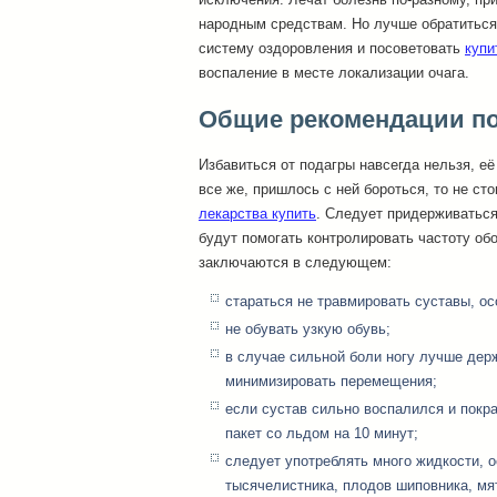
народным средствам. Но лучше обратиться 
систему оздоровления и посоветовать
купи
воспаление в месте локализации очага.
Общие рекомендации п
Избавиться от подагры навсегда нельзя, её
все же, пришлось с ней бороться, то не ст
лекарства купить
. Следует придерживатьс
будут помогать контролировать частоту об
заключаются в следующем:
стараться не травмировать суставы, ос
не обувать узкую обувь;
в случае сильной боли ногу лучше дер
минимизировать перемещения;
если сустав сильно воспалился и покр
пакет со льдом на 10 минут;
следует употреблять много жидкости, о
тысячелистника, плодов шиповника, мя