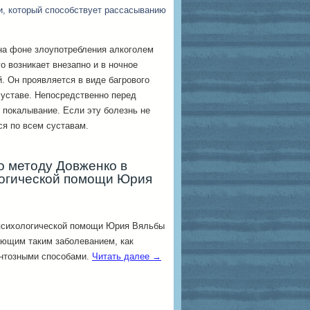
и, который способствует рассасыванию
 на фоне злоупотребления алкоголем
о возникает внезапно и в ночное
й. Он проявляется в виде багрового
суставе. Непосредственно перед
 покалывание. Если эту болезнь не
ся по всем суставам.
 методу Довженко в
логической помощи Юрия
психологической помощи Юрия Вяльбы
ющим таким заболеванием, как
нтозными способами.
Читать далее
→