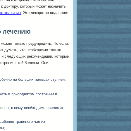
к доктору, который может назначить
ть колхицин
. Это лекарство подавляет
о лечению
 можно только предупредить. Но если,
оит думать, что необходимо только
я и следующих рекомендаций, которые
острения этой болезни. Они
обенно на больших пальцах ступней;
жать в приподнятом состоянии и
аснел, к нему необходимо приложить
собенно травяного чая из
ты;