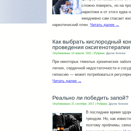
сложно поверить, но на пр
наркотики и от этого едва н
ежедневно сам спасает жи
наркотический плен.
Читать далее
→
Как выбрать кислородный ко
проведения оксигенотерапии
Опубликовано
13 апреля, 2021
|
Рубрика:
Другие болезни
При некоторых тяжелых хронических забо
легких, сердечной недостаточности и сос
гипоксию — может потребоваться регулярн
Читать далее
→
Реально ли победить запой?
Опубликовано
21 сентября, 2017
|
Рубрика:
Другие болезни
В последнее время здор
трендом. Но, как известн
поэтому проблемы, связ