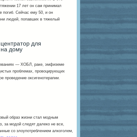
отяжении 17 лет он сам принимал
е погиб. Сейчас ему 50, и он
зни людей, попавших в тяжелый
нцентратор для
 на дому
леваниях — ХОБЛ, раке, эмфиземе
удистых проблемах, провоцирующих
ое проведение оксигенотерапии.
овый образ жизни стал модным
о, за модой следят далеко не все,
анные со злоупотреблением алкоголем,