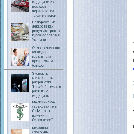
медицинских
поездов
обращаются
тысячи людей
Подорожание
лекарств как
результат роста
курса доллара в
Украине
Оплата лечения
благодаря
кредитным
программам
банков
Эксперты
считают, что
разработка
"Швабе" поможет
развитию
медицины
Медицинское
страхование в
США – что
изменил
Obamacare?
Мужчины
способны