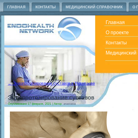
ГЛАВНАЯ
КОНТАКТЫ
МЕДИЦИНСКИЙ СПРАВОЧНИК
О 
Главная
О проекте
Контакты
Медицинский 
←
Эндопротезирование суставов в Николаеве
Эндопротезирование суставов
Опубликовано
17 февраля, 2021
|
Автор:
anastasia