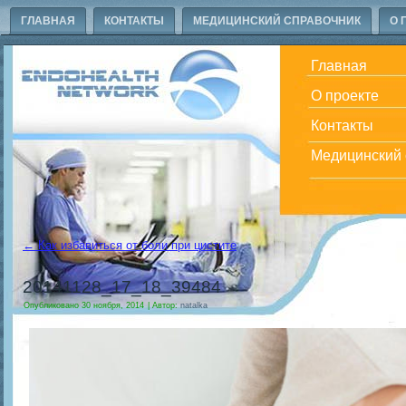
ГЛАВНАЯ
КОНТАКТЫ
МЕДИЦИНСКИЙ СПРАВОЧНИК
О 
Главная
О проекте
Контакты
Медицинский 
←
Как избавиться от боли при цистите
20141128_17_18_39484
Опубликовано
30 ноября, 2014
|
Автор:
natalka