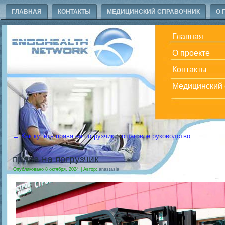
ГЛАВНАЯ
КОНТАКТЫ
МЕДИЦИНСКИЙ СПРАВОЧНИК
О 
Главная
О проекте
Контакты
Медицинский 
←
Как купить права на погрузчик: пошаговое руководство
права на погрузчик
Опубликовано
8 октября, 2024
|
Автор:
anastasia