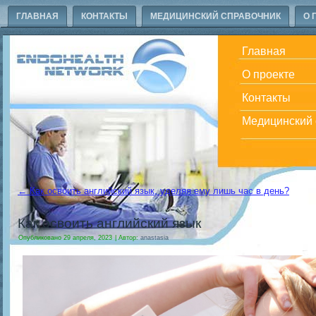
ГЛАВНАЯ
КОНТАКТЫ
МЕДИЦИНСКИЙ СПРАВОЧНИК
О 
Главная
О проекте
Контакты
Медицинский 
←
Как освоить английский язык, уделяя ему лишь час в день?
Как освоить английский язык
Опубликовано
29 апреля, 2023
|
Автор:
anastasia