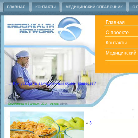
ГЛАВНАЯ
КОНТАКТЫ
МЕДИЦИНСКИЙ СПРАВОЧНИК
О 
Главная
О проекте
Контакты
Медицинский 
←
Как ускорить замедленный обмен веществ?
4
Опубликовано
5 апреля, 2014
|
Автор:
admin
«
3