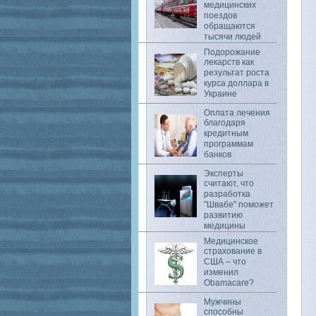
медицинских
поездов
обращаются
тысячи людей
Подорожание
лекарств как
результат роста
курса доллара в
Украине
Оплата лечения
благодаря
кредитным
программам
банков
Эксперты
считают, что
разработка
"Швабе" поможет
развитию
медицины
Медицинское
страхование в
США – что
изменил
Obamacare?
Мужчины
способны