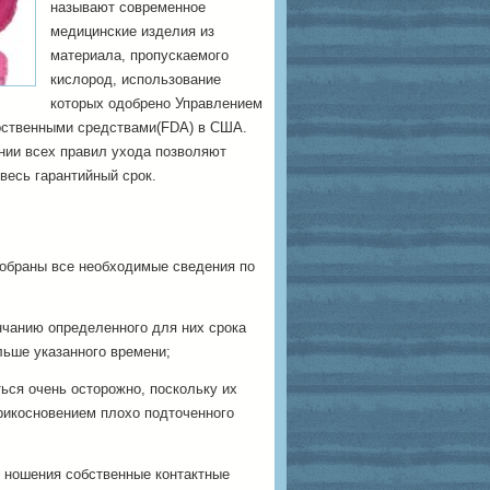
называют современное
медицинские изделия из
материала, пропускаемого
кислород, использование
которых одобрено Управлением
арственными средствами(FDA) в США.
нии всех правил ухода позволяют
весь гарантийный срок.
собраны все необходимые сведения по
нчанию определенного для них срока
льше указанного времени;
ься очень осторожно, поскольку их
рикосновением плохо подточенного
я ношения собственные контактные