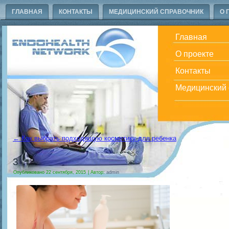
ГЛАВНАЯ
КОНТАКТЫ
МЕДИЦИНСКИЙ СПРАВОЧНИК
О 
Главная
О проекте
Контакты
Медицинский 
←
Как выбрать подходящую косметику для ребенка
3
Опубликовано
22 сентября, 2015
|
Автор:
admin