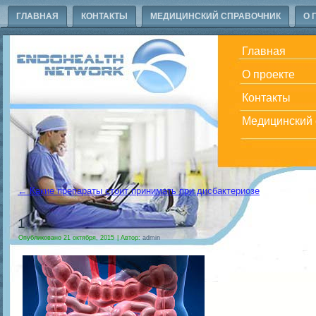
ГЛАВНАЯ
КОНТАКТЫ
МЕДИЦИНСКИЙ СПРАВОЧНИК
О 
Главная
О проекте
Контакты
Медицинский 
←
Какие препараты стоит принимать при дисбактериозе
1
Опубликовано
21 октября, 2015
|
Автор:
admin