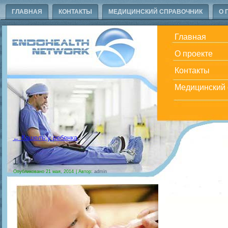
ГЛАВНАЯ
КОНТАКТЫ
МЕДИЦИНСКИЙ СПРАВОЧНИК
О 
Главная
О проекте
Контакты
Медицинский 
←
Кашель у ребенка
1
Опубликовано
21 мая, 2014
|
Автор:
admin