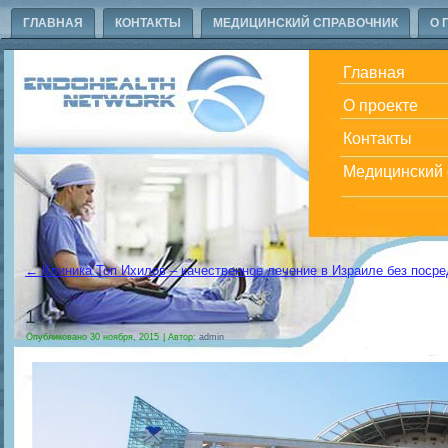
ГЛАВНАЯ
КОНТАКТЫ
МЕДИЦИНСКИЙ СПРАВОЧНИК
О 
Главная
О проекте
Контакты
Медицинский 
←
Клиника Топ Ихилов – качественное лечение в Израиле без посре
1
Опубликовано
30 ноября, 2015
|
Автор:
admin