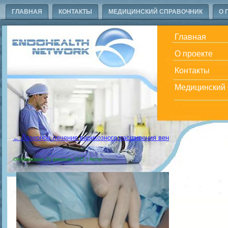
ГЛАВНАЯ
КОНТАКТЫ
МЕДИЦИНСКИЙ СПРАВОЧНИК
О 
Главная
О проекте
Контакты
Медицинский 
←
Лазерное лечение варикозного расширения вен
Опубликовано
20 февраля, 2015
|
Автор:
larisa