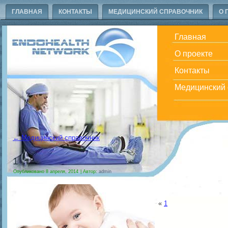
ГЛАВНАЯ
КОНТАКТЫ
МЕДИЦИНСКИЙ СПРАВОЧНИК
О 
Главная
О проекте
Контакты
Медицинский 
←
Медицинский справочник
1
Опубликовано
8 апреля, 2014
|
Автор:
admin
«
1