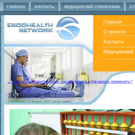
ГЛАВНАЯ
КОНТАКТЫ
МЕДИЦИНСКИЙ СПРАВОЧНИК
О 
Главная
О проекте
Контакты
Медицинский 
←
Ментальная арифметика: как обучиться и где можно применить?
1544193528_5971
Опубликовано
22 февраля, 2019
|
Автор:
natalka