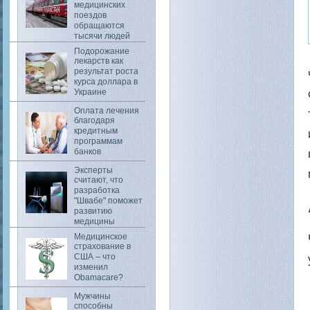
медицинских
поездов
обращаются
тысячи людей
Подорожание
лекарств как
результат роста
курса доллара в
Украине
Оплата лечения
благодаря
кредитным
программам
банков
Эксперты
считают, что
разработка
"Швабе" поможет
развитию
медицины
Медицинское
страхование в
США – что
изменил
Obamacare?
Мужчины
способны