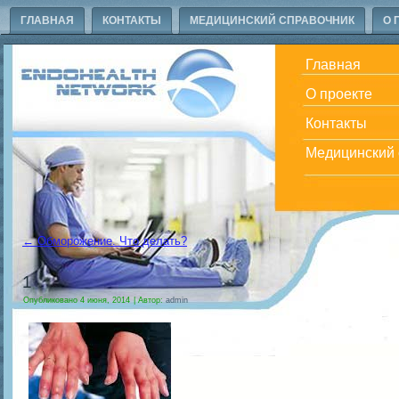
ГЛАВНАЯ
КОНТАКТЫ
МЕДИЦИНСКИЙ СПРАВОЧНИК
О 
Главная
О проекте
Контакты
Медицинский 
←
Обморожение. Что делать?
1
Опубликовано
4 июня, 2014
|
Автор:
admin