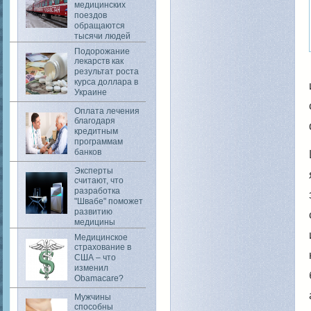
медицинских
поездов
обращаются
тысячи людей
Подорожание
лекарств как
результат роста
курса доллара в
Украине
Оплата лечения
благодаря
кредитным
программам
банков
Эксперты
считают, что
разработка
"Швабе" поможет
развитию
медицины
Медицинское
страхование в
США – что
изменил
Obamacare?
Мужчины
способны